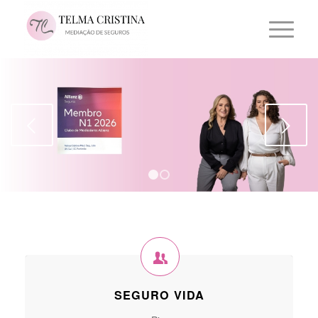
Next
1
2
SEGURO VIDA